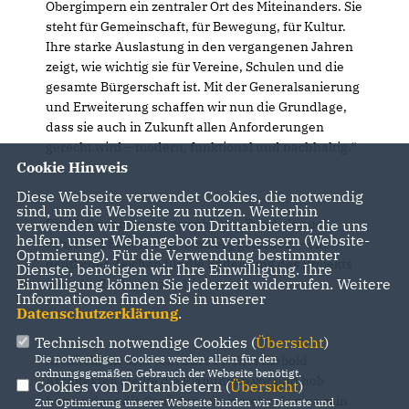
Obergimpern ein zentraler Ort des Miteinanders. Sie
steht für Gemeinschaft, für Bewegung, für Kultur.
Ihre starke Auslastung in den vergangenen Jahren
zeigt, wie wichtig sie für Vereine, Schulen und die
gesamte Bürgerschaft ist. Mit der Generalsanierung
und Erweiterung schaffen wir nun die Grundlage,
dass sie auch in Zukunft allen Anforderungen
gerecht wird – modern, funktional und nachhaltig.“
Cookie Hinweis
Diese Webseite verwendet Cookies, die notwendig
sind, um die Webseite zu nutzen. Weiterhin
Die Maßnahme wird sowohl vom Bund als auch
verwenden wir Dienste von Drittanbietern, die uns
helfen, unser Webangebot zu verbessern (Website-
vom Land Baden-Württemberg gefördert – ein
Optmierung). Für die Verwendung bestimmter
deutliches Zeichen für die Bedeutung des Projekts
Dienste, benötigen wir Ihre Einwilligung. Ihre
Einwilligung können Sie jederzeit widerrufen. Weitere
über die Stadtgrenzen hinaus.
Informationen finden Sie in unserer
Datenschutzerklärung
.
Technisch notwendige Cookies (
Übersicht
)
Die notwendigen Cookies werden allein für den
Architekt Ziebold vom Büro Fischer Ziebold
ordnungsgemäßen Gebrauch der Webseite benötigt.
Architekten stellte die Planungen vor und hob
Cookies von Drittanbietern (
Übersicht
)
hervor, dass die Sanierung weit mehr als eine rein
Zur Optimierung unserer Webseite binden wir Dienste und