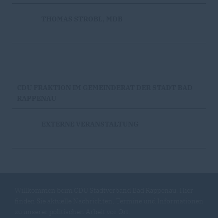
THOMAS STROBL, MDB
CDU FRAKTION IM GEMEINDERAT DER STADT BAD
RAPPENAU
EXTERNE VERANSTALTUNG
Willkommen beim CDU Stadtverband Bad Rappenau. Hier
finden Sie aktuelle Nachrichten, Termine und Informationen
zu unserer politischen Arbeit vor Ort.