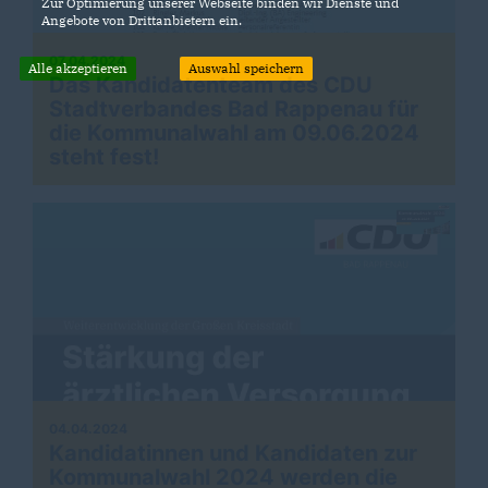
Zur Optimierung unserer Webseite binden wir Dienste und
Angebote von Drittanbietern ein.
07.04.2024
Alle akzeptieren
Auswahl speichern
Das Kandidatenteam des CDU
Stadtverbandes Bad Rappenau für
die Kommunalwahl am 09.06.2024
steht fest!
04.04.2024
Kandidatinnen und Kandidaten zur
Kommunalwahl 2024 werden die