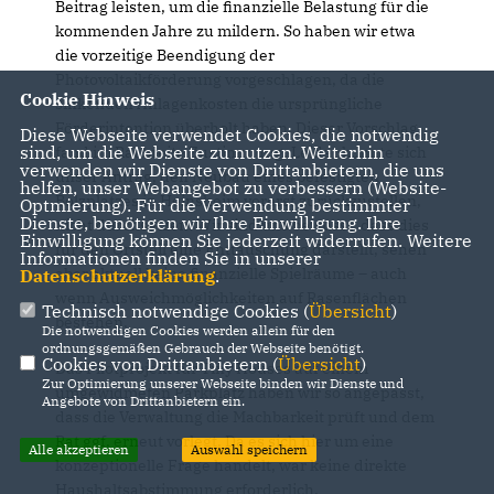
Beitrag leisten, um die finanzielle Belastung für die
kommenden Jahre zu mildern. So haben wir etwa
die vorzeitige Beendigung der
Photovoltaikförderung vorgeschlagen, da die
Cookie Hinweis
sinkenden Anlagenkosten die ursprüngliche
Förderintention überholt haben. Dieser Vorschlag
Diese Webseite verwendet Cookies, die notwendig
sind, um die Webseite zu nutzen. Weiterhin
fand im Rat breite Zustimmung. Leider konnte sich
verwenden wir Dienste von Drittanbietern, die uns
unser Antrag, den Neubau eines befestigten
helfen, unser Webangebot zu verbessern (Website-
Bolzplatzes in Heinsheim vorerst zurückzustellen,
Optmierung). Für die Verwendung bestimmter
Dienste, benötigen wir Ihre Einwilligung. Ihre
nicht durchsetzen. Wir sind uns bewusst, dass dies
Einwilligung können Sie jederzeit widerrufen. Weitere
für den Ortsteil eine Enttäuschung darstellt, sehen
Informationen finden Sie in unserer
aber aktuell keine finanzielle Spielräume – auch
Datenschutzerklärung
.
wenn Ausweichmöglichkeiten auf Rasenflächen
Technisch notwendige Cookies (
Übersicht
)
bestehen.
Die notwendigen Cookies werden allein für den
ordnungsgemäßen Gebrauch der Webseite benötigt.
Cookies von Drittanbietern (
Übersicht
)
Das Pilotprojekt für Tiny Houses auf einem
Zur Optimierung unserer Webseite binden wir Dienste und
umgewidmeten Parkplatz haben wir so angepasst,
Angebote von Drittanbietern ein.
dass die Verwaltung die Machbarkeit prüft und dem
Rat ggf. erneut vorlegt. Da es sich hier um eine
Alle akzeptieren
Auswahl speichern
konzeptionelle Frage handelt, war keine direkte
Haushaltsabstimmung erforderlich.