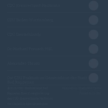
CDU Kreisverband Heilbronn
CDU Baden-Württemberg
CDU Deutschlands
Dr. Michael Preusch MdL
Alexander Throm
Die CDU Fraktion im Gemeinderat der Stadt
Bad Rappenau
@2026 CDU-Stadtverband Bad
Realisation: Sharkness Media
Rappenau Eine Untergliederung
GmbH & Co. KG
des CDU-Kreisverbands Heilbronn
der Christlich Demokratischen