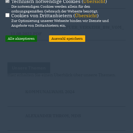
Technisch notwendige Cookies (
Übersicht
)
W_VOM_11.08.2022.PDF
Die notwendigen Cookies werden allein für den
ordnungsgemäßen Gebrauch der Webseite benötigt.
Cookies von Drittanbietern (
Übersicht
)
Zur Optimierung unserer Webseite binden wir Dienste und
Angebote von Drittanbietern ein.
ANTWORT_MINISTERUM_FUER_VERKEHR_BW_VOM_
11.08.2022.PDF
Alle akzeptieren
Auswahl speichern
Unsere Themen
Hier erhalten Sie einen Überblick über unsere Themen.
KOMMUNALWAHL 2024
ALEXANDER THROM, MDB