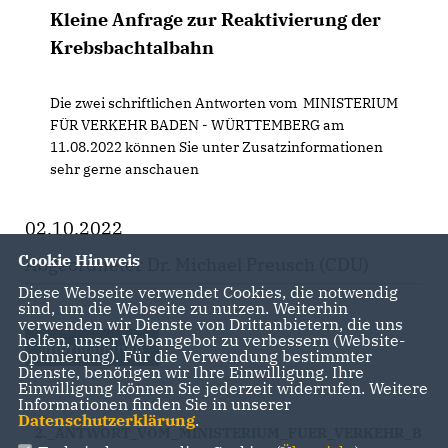
Kleine Anfrage zur Reaktivierung der
Krebsbachtalbahn
Die zwei schriftlichen Antworten vom MINISTERIUM
FÜR VERKEHR BADEN - WÜRTTEMBERG am
11.08.2022 können Sie unter Zusatzinformationen
sehr gerne anschauen
02.10.2022
Cookie Hinweis
Abgeordneter Dr. Michael Preusch (CDU)
Diese Webseite verwendet Cookies, die notwendig
sind, um die Webseite zu nutzen. Weiterhin
verwenden wir Dienste von Drittanbietern, die uns
helfen, unser Webangebot zu verbessern (Website-
Informationen
Optmierung). Für die Verwendung bestimmter
Dienste, benötigen wir Ihre Einwilligung. Ihre
Einwilligung können Sie jederzeit widerrufen. Weitere
Informationen finden Sie in unserer
Datenschutzerklärung
.
2._ANTWORT_VOM_MINISTERIUM_FUER_VERKEHR_B