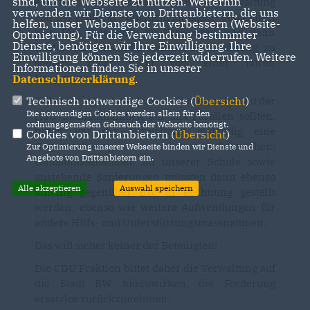
sind, um die Webseite zu nutzen. Weiterhin
etablieren, am Widerstand aus der Verwaltung
verwenden wir Dienste von Drittanbietern, die uns
von BW geblockt - um nicht zu sagen- gescheitert
helfen, unser Webangebot zu verbessern (Website-
war. Uns dies aktiv zu Verwehren und dann
Optmierung). Für die Verwendung bestimmter
Dienste, benötigen wir Ihre Einwilligung. Ihre
Kosten für entsandte Schüler in Rechnung zu
Einwilligung können Sie jederzeit widerrufen. Weitere
stellen, zeugt nicht von einer fairen
Informationen finden Sie in unserer
Umgangsweise.
Datenschutzerklärung
.
Technisch notwendige Cookies (
Übersicht
)
Falls hier irgendwie geartete Kosten aufgrund der
Die notwendigen Cookies werden allein für den
HSG Baumaßnahmen auf uns zurollen sollten,
ordnungsgemäßen Gebrauch der Webseite benötigt.
bitten wir die Verwaltung inständig eine
Cookies von Drittanbietern (
Übersicht
)
Gegenrechnung aufzumachen:
Zur Optimierung unserer Webseite binden wir Dienste und
Angebote von Drittanbietern ein.
Umbaumassnahmen an unserer Schule sowie
anstehende Sanierungen müssten dann ebenso
Alle akzeptieren
Auswahl speichern
anteilig gegenüber BW in Rechnung gestellt
werden, ebenso wie weitere Aufwendungen für
andere Hilfs- und Unterstützungsmassnahmen.
Das will sicher keiner der Beteiligten!
Die CDU Fraktion bittet daher die Verwaltung auf
die Stadt BW hinzuwirken, die Forderung
ersatzlos zurückzunehmen.