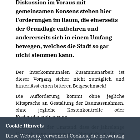
Diskussion im Voraus mit
gemeinsamen Konsens stehen hier
Forderungen im Raum, die einerseits
der Grundlage entbehren und
andererseits sich in einem Umfang
bewegen, welches die Stadt so gar
nicht stemmen kann.
Der interkommunalen Zusammenarbeit ist
dieser Vorgang sicher nicht zuträglich und
hinterlässt einen bitteren Beigeschmack!
Die Aufforderung kommt ohne jegliche
Mitsprache an Gestaltung der Baumassnahmen,
ohne jegliche Kostenkontrolle oder
Kostenplausiblisierung.
Cookie Hinweis
Dazu kommt der Umstand, dass der jahrelange
Versuch eine gymnasiale Oberstufe in BR zu
Diese Webseite verwendet Cookies, die notwendig