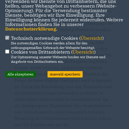
verwenden wir Dienste von Drittanbietern, die uns
verbunden ist. Für jeden Betrieb muss ein
helfen, unser Webangebot zu verbessern (Website-
Optmierung). Für die Verwendung bestimmter
Vorteilssatz bestimmt werden und jährlich müssen
Dienste, benötigen wir Ihre Einwilligung. Ihre
die Unternehmen ihre Umsätze melden und diese
Einwilligung können Sie jederzeit widerrufen. Weitere
Angaben müssen von der Verwaltung überprüft, die
Informationen finden Sie in unserer
Datenschutzerklärung
.
Bescheide erstellt, die Zahlung überwacht werden.
Durch die Änderung erhöht sich die Zahl der
Technisch notwendige Cookies (
Übersicht
)
zahlungspflichtigen Unternehmer, was zu noch
Die notwendigen Cookies werden allein für den
ordnungsgemäßen Gebrauch der Webseite benötigt.
mehr Verwaltungsaufwand bei gleichbleibenden
Cookies von Drittanbietern (
Übersicht
)
Einnahmen führt. Da die Abgabe eingeführt wurde,
Zur Optimierung unserer Webseite binden wir Dienste und
als Bad Rappenau noch viele Kurgäste begrüßen
Angebote von Drittanbietern ein.
konnte, stellte sich nun, da fast ausschließlich
Rehapatienten kommen für die CDU Fraktion die
Alle akzeptieren
Auswahl speichern
Frage, ob diese Abgabe überhaupt noch zeitgemäß
ist. Zumal die Beurteilung, wer vom Tourismus und
den Kureinrichtungen tatsächlich profitiert, in
vielen Fällen nicht einfach zu beantworten ist. Da
die Umlegung der Einnahmen über Gewerbesteuer
oder Grundsteuer zu einer wesentlich höheren
Belastung der Unternehmen führen würde, schlug
die CDU Fraktion vor, auf die