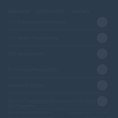
IMPRESSUM
DATENSCHUTZ
KONTAKT
CDU Kreisverband Heilbronn
CDU Baden-Württemberg
CDU Deutschlands
Dr. Michael Preusch MdL
Alexander Throm
Die CDU Fraktion im Gemeinderat der Stadt
Bad Rappenau
@2026 CDU-Stadtverband Bad
Realisation: Sharkness Media
Rappenau Eine Untergliederung
GmbH & Co. KG