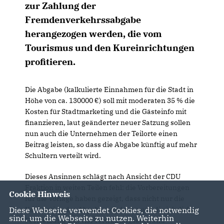
zur Zahlung der
Fremdenverkehrssabgabe
herangezogen werden, die vom
Tourismus und den Kureinrichtungen
profitieren.
Die Abgabe (kalkulierte Einnahmen für die Stadt in
Höhe von ca. 130000 €) soll mit moderaten 35 % die
Kosten für Stadtmarketing und die Gästeinfo mit
finanzieren, laut geänderter neuer Satzung sollen
nun auch die Unternehmen der Teilorte einen
Beitrag leisten, so dass die Abgabe künftig auf mehr
Schultern verteilt wird.
Dieses Ansinnen schlägt nach Ansicht der CDU
Fraktion in weiten Teilen fehl: die Vorbereitungen
Cookie Hinweis
für die Vorlage haben gezeigt, dass nicht nur die
Diese Webseite verwendet Cookies, die notwendig
Kalkulation der Abgabe, sondern auch die jährliche
sind, um die Webseite zu nutzen. Weiterhin
Festsetzung mit viel Verwaltungsaufwand